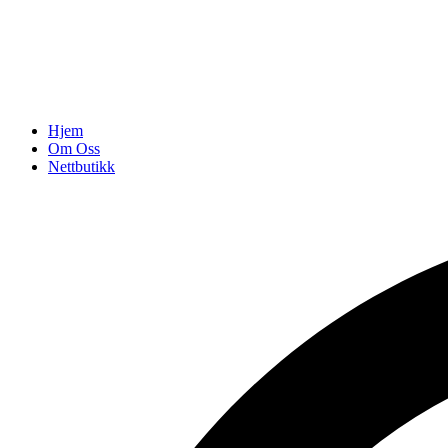
Hjem
Om Oss
Nettbutikk