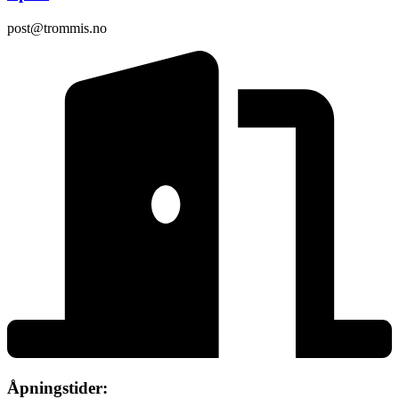
post@trommis.no
Åpningstider: