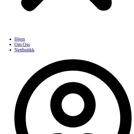
Hjem
Om Oss
Nettbutikk