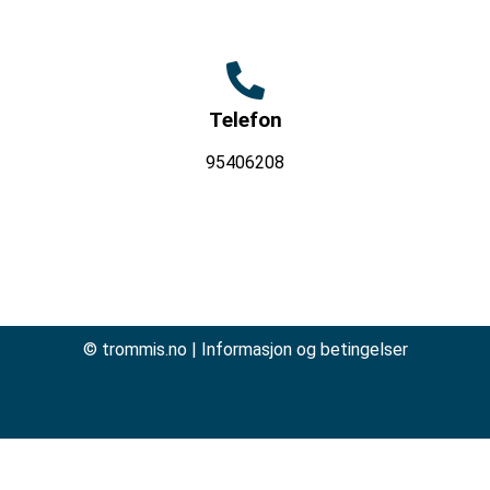
Trommer
Trommesett
Telefon
95406208
© trommis.no |
Informasjon og betingelser