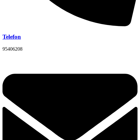
Telefon
95406208