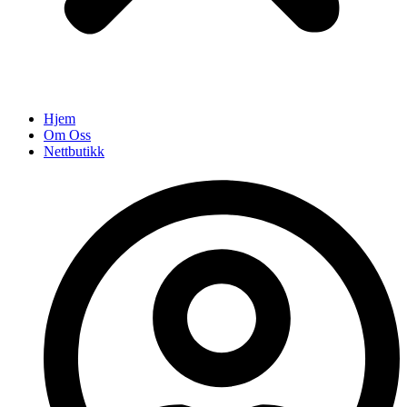
Hjem
Om Oss
Nettbutikk