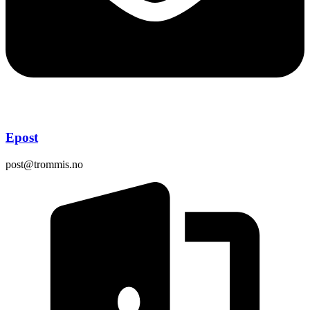
Epost
post@trommis.no