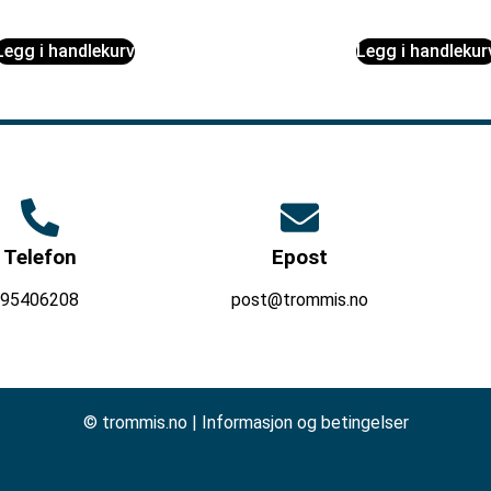
Legg i handlekurv
Legg i handlekur
Telefon
Epost
95406208
post@trommis.no
© trommis.no |
Informasjon og betingelser