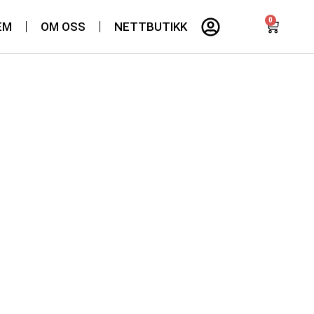
0
EM
OM OSS
NETTBUTIKK