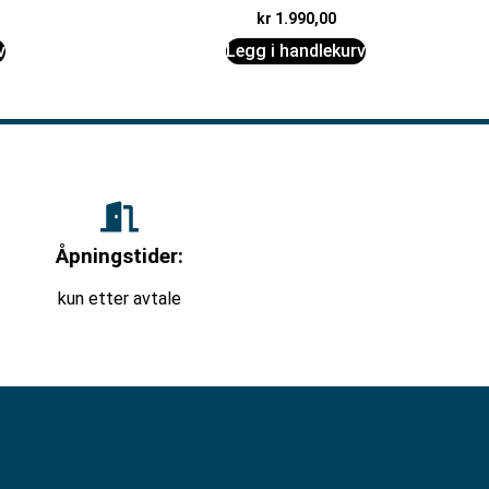
kr
1.990,00
v
Legg i handlekurv
Åpningstider:
kun etter avtale