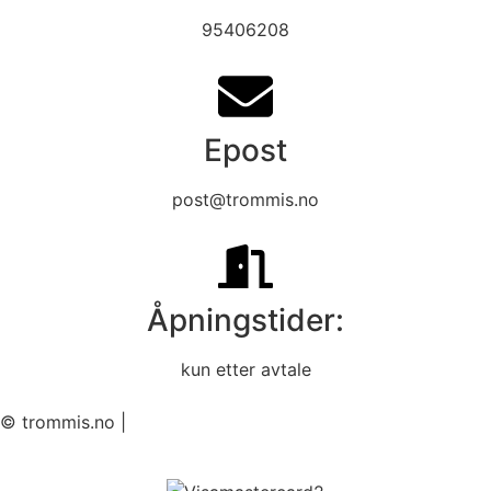
95406208
Epost
post@trommis.no
Åpningstider:
kun etter avtale
© trommis.no |
Informasjon og betingelser