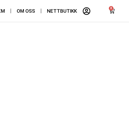
0
EM
OM OSS
NETTBUTIKK