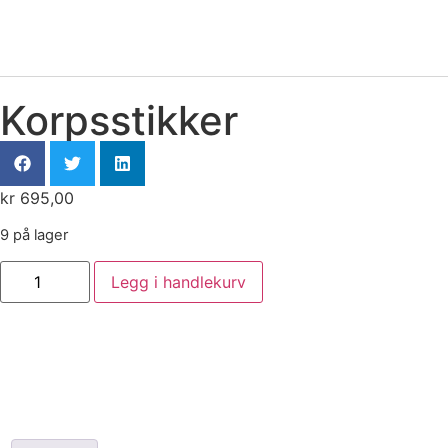
Korpsstikker
kr
695,00
9 på lager
Legg i handlekurv