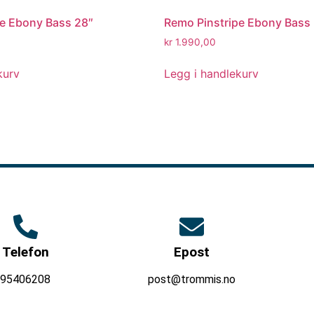
pe Ebony Bass 28″
Remo Pinstripe Ebony Bass
kr
1.990,00
kurv
Legg i handlekurv
Telefon
Epost
95406208
post@trommis.no